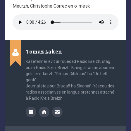
Meurzh, Christophe Correc en o-mesk
Tomaz Laken
Kazetenner evit ar rouedad Radio Breizh, stag
ouzh Radio Kreiz Breizh. Kinnig a ran an abadenn
geleier e-kerzh "Pikous-Dibikous" ha "Re bell
ganti".
Journaliste pour Brudañ ha Skignañ (réseau des
radios associatives en langue bretonne) attaché
à Radio Kreiz Breizh.