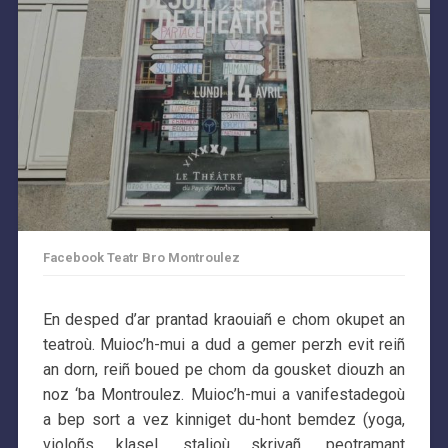
Facebook Teatr Bro Montroulez
En desped d’ar prantad kraouiañ e chom okupet an
teatroù. Muioc’h-mui a dud a gemer perzh evit reiñ
an dorn, reiñ boued pe chom da gousket diouzh an
noz ‘ba Montroulez. Muioc’h-mui a vanifestadegoù
a bep sort a vez kinniget du-hont bemdez (yoga,
violoñs klasel, stalioù skrivañ, peotramant