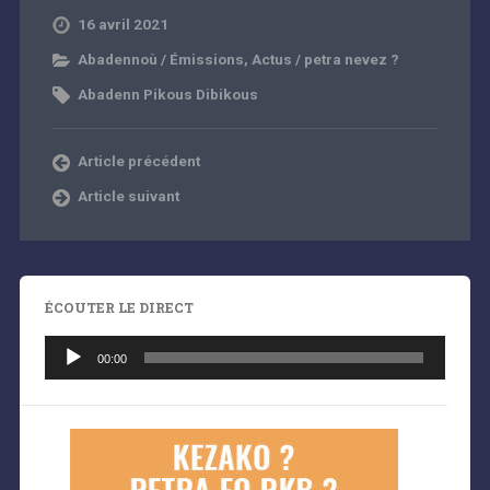
16 avril 2021
Abadennoù / Émissions
,
Actus / petra nevez ?
Abadenn Pikous Dibikous
Article précédent
Article suivant
ÉCOUTER LE DIRECT
Lecteur
audio
00:00