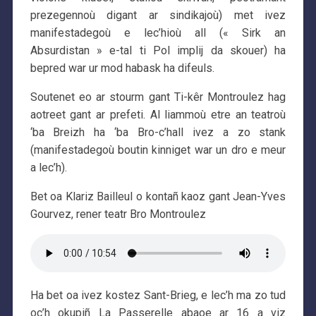
prezegennoù digant ar sindikajoù) met ivez
manifestadegoù e lec’hioù all (« Sirk an
Absurdistan » e-tal ti Pol implij da skouer) ha
bepred war ur mod habask ha difeuls.
Soutenet eo ar stourm gant Ti-kêr Montroulez hag
aotreet gant ar prefeti. Al liammoù etre an teatroù
‘ba Breizh ha ‘ba Bro-c’hall ivez a zo stank
(manifestadegoù boutin kinniget war un dro e meur
a lec’h).
Bet oa Klariz Bailleul o kontañ kaoz gant Jean-Yves
Gourvez, rener teatr Bro Montroulez
Ha bet oa ivez kostez Sant-Brieg, e lec’h ma zo tud
oc’h okupiñ La Passerelle abaoe ar 16 a viz