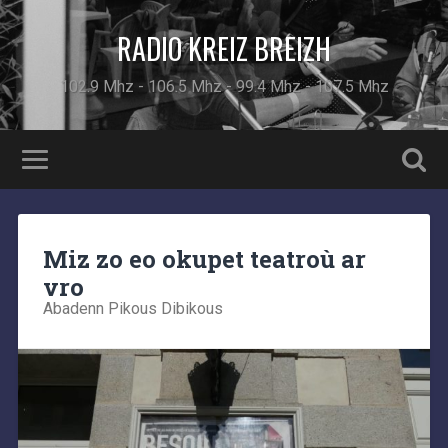
RADIO KREIZ BREIZH
102.9 Mhz - 106.5 Mhz - 99.4 Mhz - 107.5 Mhz
Miz zo eo okupet teatroù ar
vro
Abadenn Pikous Dibikous