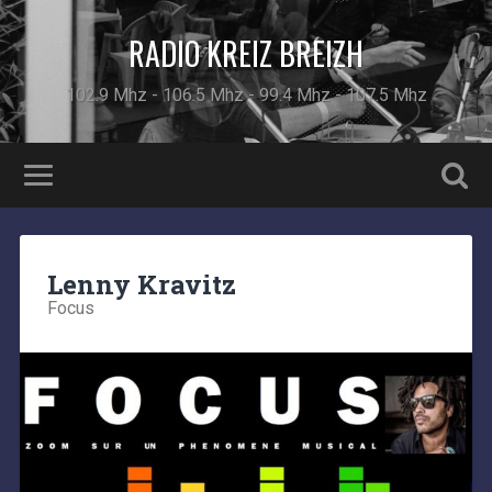
RADIO KREIZ BREIZH
102.9 Mhz - 106.5 Mhz - 99.4 Mhz - 107.5 Mhz
Lenny Kravitz
Focus