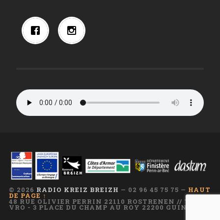
© 2026
RADIO KREIZ BREIZH
— 02 96 45 75 75 —
HAUT
DE PAGE ↑
48 RUE OLIVIER PERRIN 22110 ROSTRENEN // TI AR
VRO - 3 PLACE DU CHAMP AU ROY 22200 GUINGAMP
—