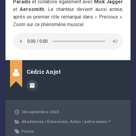
Paradis
et collabore également avec
Mick Jagger
et
Aerosmith.
Le chanteur devient aussi acteur,
après un premier rôle remarqué dans « Precious ».
Zoom sur ce phénomène musical.
Cédric Anjot
28 septembre 2023
Abadennoù / Émissions
,
Actus / petra nevez ?
Focus