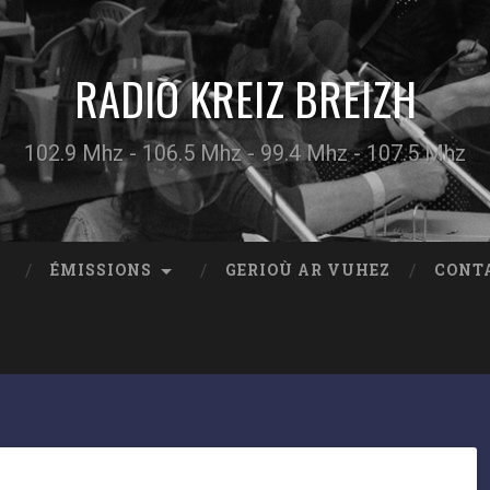
RADIO KREIZ BREIZH
102.9 Mhz - 106.5 Mhz - 99.4 Mhz - 107.5 Mhz
ÉMISSIONS
GERIOÙ AR VUHEZ
CONT