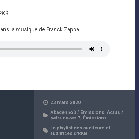
 RKB
ans la musique de Franck Zappa.
23 mars 2020
Abadennoù / Émissions
,
Actus /
petra nevez ?
,
Émissions
La playlist des auditeurs et
auditrices d'RKB