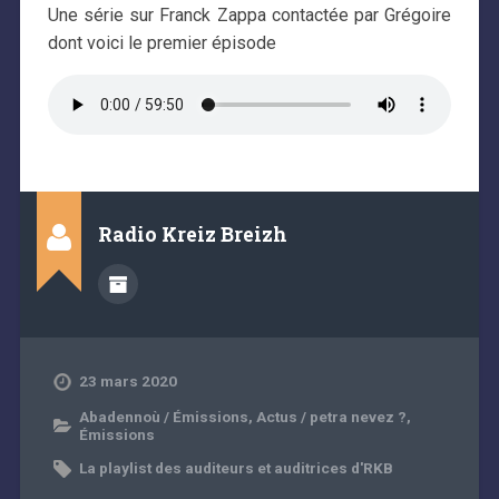
Une série sur Franck Zappa contactée par Grégoire
dont voici le premier épisode
Radio Kreiz Breizh
23 mars 2020
Abadennoù / Émissions
,
Actus / petra nevez ?
,
Émissions
La playlist des auditeurs et auditrices d'RKB