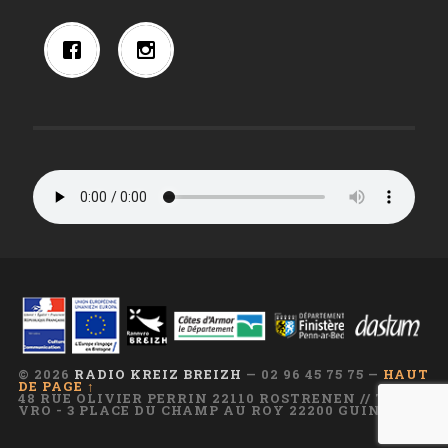
© 2026
RADIO KREIZ BREIZH
— 02 96 45 75 75 —
HAUT
DE PAGE ↑
48 RUE OLIVIER PERRIN 22110 ROSTRENEN // TI AR
VRO - 3 PLACE DU CHAMP AU ROY 22200 GUINGAMP
—