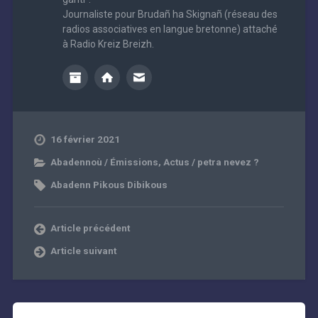
Journaliste pour Brudañ ha Skignañ (réseau des
radios associatives en langue bretonne) attaché
à Radio Kreiz Breizh.
16 février 2021
Abadennoù / Émissions
,
Actus / petra nevez ?
Abadenn Pikous Dibikous
Article précédent
Article suivant