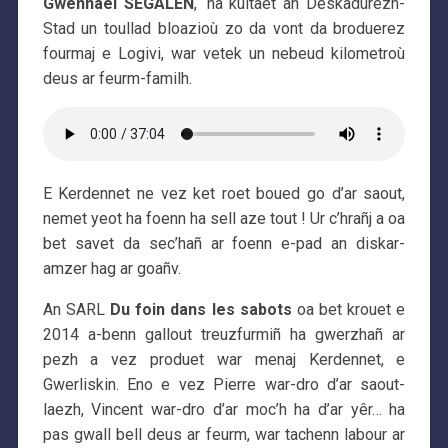
Gwennael SEGALEN
, ‘na kuitaet an Deskadurezh-
Stad un toullad bloazioù zo da vont da broduerez
fourmaj e Logivi, war vetek un nebeud kilometroù
deus ar feurm-familh.
E Kerdennet ne vez ket roet boued go d’ar saout,
nemet yeot ha foenn ha sell aze tout ! Ur c’hrañj a oa
bet savet da sec’hañ ar foenn e-pad an diskar-
amzer hag ar goañv.
An SARL
Du foin dans les sabots
oa bet krouet e
2014 a-benn gallout treuzfurmiñ ha gwerzhañ ar
pezh a vez produet war menaj Kerdennet, e
Gwerliskin. Eno e vez Pierre war-dro d’ar saout-
laezh, Vincent war-dro d’ar moc’h ha d’ar yêr… ha
pas gwall bell deus ar feurm, war tachenn labour ar