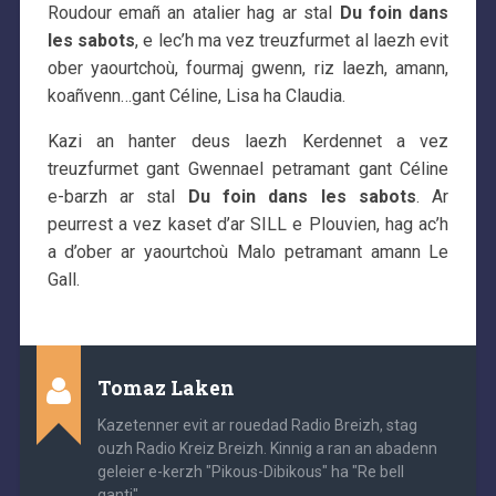
Roudour emañ an atalier hag ar stal
Du foin dans
les sabots
, e lec’h ma vez treuzfurmet al laezh evit
ober yaourtchoù, fourmaj gwenn, riz laezh, amann,
koañvenn…gant Céline, Lisa ha Claudia.
Kazi an hanter deus laezh Kerdennet a vez
treuzfurmet gant Gwennael petramant gant Céline
e-barzh ar stal
Du foin dans les sabots
. Ar
peurrest a vez kaset d’ar SILL e Plouvien, hag ac’h
a d’ober ar yaourtchoù Malo petramant amann Le
Gall.
Tomaz Laken
Kazetenner evit ar rouedad Radio Breizh, stag
ouzh Radio Kreiz Breizh. Kinnig a ran an abadenn
geleier e-kerzh "Pikous-Dibikous" ha "Re bell
ganti".