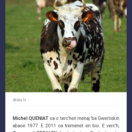
dfdls.fr
Michel QUENIAT
oa o terc’hen menaj ‘ba Gwerliskin
abaoe 1977. E 2011 oa tremenet en bio. E verc’h,