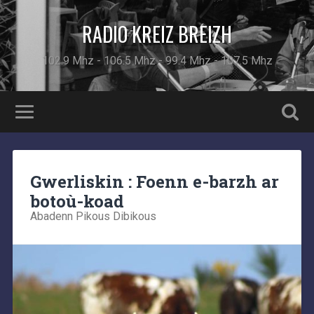
RADIO KREIZ BREIZH
102.9 Mhz - 106.5 Mhz - 99.4 Mhz - 107.5 Mhz
Gwerliskin : Foenn e-barzh ar
botoù-koad
Abadenn Pikous Dibikous