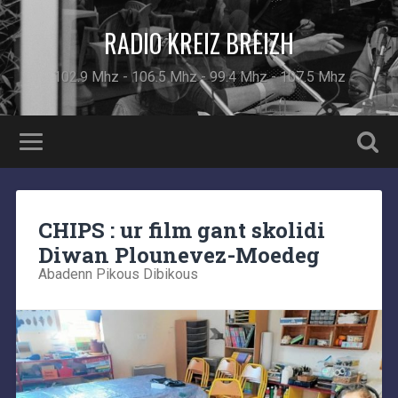
RADIO KREIZ BREIZH
102.9 Mhz - 106.5 Mhz - 99.4 Mhz - 107.5 Mhz
CHIPS : ur film gant skolidi
Diwan Plounevez-Moedeg
Abadenn Pikous Dibikous