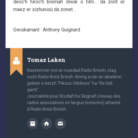
deoc’h hiroc’h bremañ diwar o film… da zont er
maez er sizhunioù da zonet…
Gwiskamant : Anthony Guignard
Tomaz Laken
Kazetenner evit ar rouedad Radio Breizh, stag
ouzh Radio Kreiz Breizh. Kinnig a ran an abadenn
geleier e-kerzh "Pikous-Dibikous" ha "Re bell
ganti".
Journaliste pour Brudañ ha Skignañ (réseau des
radios associatives en langue bretonne) attaché
à Radio Kreiz Breizh.