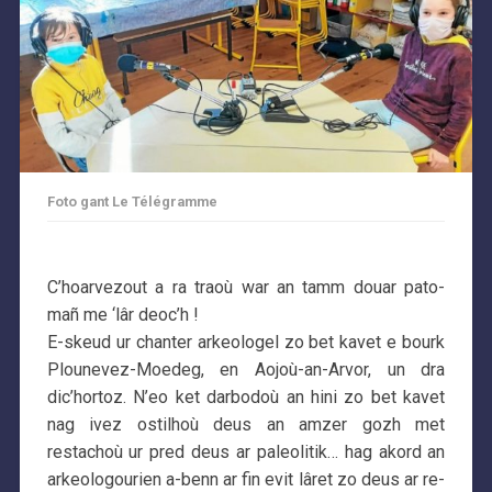
Foto gant Le Télégramme
C’hoarvezout a ra traoù war an tamm douar pato-
mañ me ‘lâr deoc’h !
E-skeud ur chanter arkeologel zo bet kavet e bourk
Plounevez-Moedeg, en Aojoù-an-Arvor, un dra
dic’hortoz. N’eo ket darbodoù an hini zo bet kavet
nag ivez ostilhoù deus an amzer gozh met
restachoù ur pred deus ar paleolitik… hag akord an
arkeologourien a-benn ar fin evit lâret zo deus ar re-