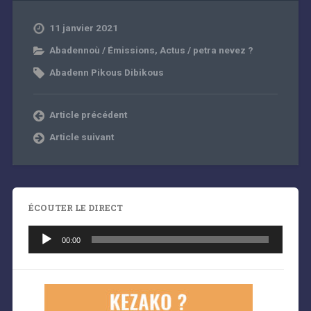
11 janvier 2021
Abadennoù / Émissions
,
Actus / petra nevez ?
Abadenn Pikous Dibikous
Article précédent
Article suivant
ÉCOUTER LE DIRECT
Lecteur
audio
00:00