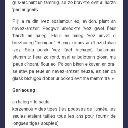
gris-arc’hant un tammig, se zo brav-tre evit al liorzh
‘pad ar goañv.
Plij’ a ra din ivez abalamour eo, evidon, plant an
nevez-amzer. Peogwir abred-tre ‘vez gwel fleur
‘barzh an haleg. Fleur an haleg ‘vez anvet e
brezhoneg “bichigoù”. Bichig zo anv ar c’hazh bihan
ivez. Setu perak ‘vez lâret bichigoù, ‘balamour
stumm ar fleur zo rond, evel ur bolotenn gloan, ma
‘peus c’hoant, flour eo. Pa oan bihan e kaven an dra-
se atav, pa teue an nevez-amzer, neuze, ez aen da
glask bichigoù d’ober ur boked evit ma mamm tra. »
Geriaoueg :
an haleg = le saule
korzennoù = des tiges (les pousses de l’année, les
saules étaient taillés tous les ans pour fournir de
longues tiges souples)