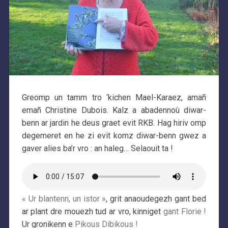
Greomp un tamm tro ‘kichen Mael-Karaez, amañ
emañ Christine Dubois. Kalz a abadennoù diwar-
benn ar jardin he deus graet evit RKB. Hag hiriv omp
degemeret en he zi evit komz diwar-benn gwez a
gaver alies ba’r vro : an haleg… Selaouit ta !
« Ur blantenn, un istor »
, grit anaoudegezh gant bed
ar plant dre mouezh tud ar vro, kinniget
gant Florie !
Ur gronikenn e
Pikous Dibikous !