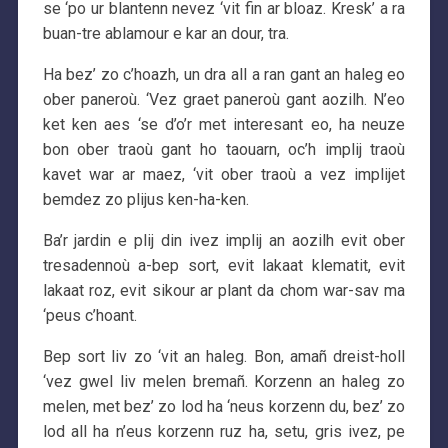
se ‘po ur blantenn nevez ‘vit fin ar bloaz. Kresk’ a ra
buan-tre ablamour e kar an dour, tra.
Ha bez’ zo c’hoazh, un dra all a ran gant an haleg eo
ober paneroù. ‘Vez graet paneroù gant aozilh. N’eo
ket ken aes ‘se d’o’r met interesant eo, ha neuze
bon ober traoù gant ho taouarn, oc’h implij traoù
kavet war ar maez, ‘vit ober traoù a vez implijet
bemdez zo plijus ken-ha-ken.
Ba’r jardin e plij din ivez implij an aozilh evit ober
tresadennoù a-bep sort, evit lakaat klematit, evit
lakaat roz, evit sikour ar plant da chom war-sav ma
‘peus c’hoant.
Bep sort liv zo ‘vit an haleg. Bon, amañ dreist-holl
‘vez gwel liv melen bremañ. Korzenn an haleg zo
melen, met bez’ zo lod ha ‘neus korzenn du, bez’ zo
lod all ha n’eus korzenn ruz ha, setu, gris ivez, pe