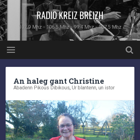
RADIO KREIZ BREIZH
102.9 Mhz - 106.5 Mhz - 99.4 Mhz - 107.5 Mhz
An haleg gant Christine
Abadenn Pikous Dibikous
,
Ur blantenn, un istor