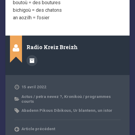
boutoù = des boutures
bichigoù = des chatons
an aozilh = l’osier
Radio Kreiz Breizh
15 avril 2022
Actus / petra nevez ?
,
Kronikoù / programmes
courts
Abadenn Pikous Dibikous
,
Ur blantenn, un istor
Article précédent