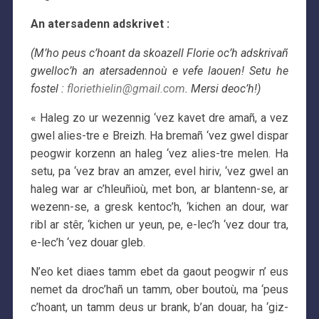
An atersadenn adskrivet :
(M’ho peus c’hoant da skoazell Florie oc’h adskrivañ
gwelloc’h an atersadennoù e vefe laouen! Setu he
fostel :
floriethielin@gmail.com
. Mersi deoc’h!)
« Haleg zo ur wezennig ‘vez kavet dre amañ, a vez
gwel alies-tre e Breizh. Ha bremañ ‘vez gwel dispar
peogwir korzenn an haleg ‘vez alies-tre melen. Ha
setu, pa ‘vez brav an amzer, evel hiriv, ‘vez gwel an
haleg war ar c’hleuñioù, met bon, ar blantenn-se, ar
wezenn-se, a gresk kentoc’h, ‘kichen an dour, war
ribl ar stêr, ‘kichen ur yeun, pe, e-lec’h ‘vez dour tra,
e-lec’h ‘vez douar gleb.
N’eo ket diaes tamm ebet da gaout peogwir n’ eus
nemet da droc’hañ un tamm, ober boutoù, ma ‘peus
c’hoant, un tamm deus ur brank, b’an douar, ha ‘giz-