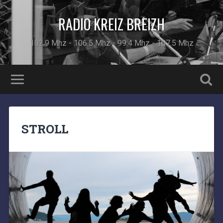
RADIO KREIZ BREIZH
102.9 Mhz - 106.5 Mhz - 99.4 Mhz - 107.5 Mhz
STROLL