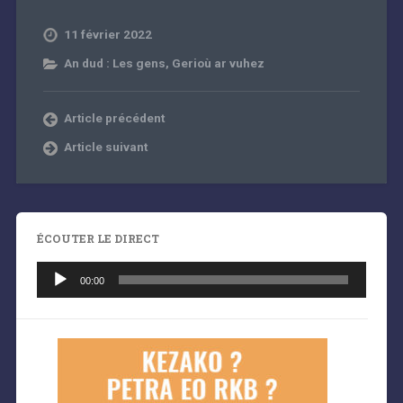
11 février 2022
An dud : Les gens
,
Gerioù ar vuhez
Article précédent
Article suivant
ÉCOUTER LE DIRECT
Lecteur
audio
00:00