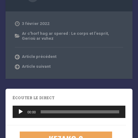
3 février 2022
Ar c'horf hag ar spered : Le corps et l'esprit
,
Gerioù ar vuhez
Article précédent
Article suivant
ÉCOUTER LE DIRECT
Lecteur
audio
00:00