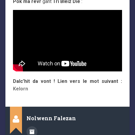
Pok ma revr
gant
Tri Bleiz Die
:
Dalc’hit da vont ! Lien vers le mot suivant :
Kelorn
Nolwenn Falezan