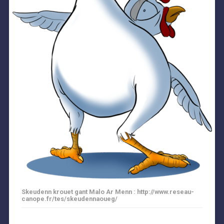
Skeudenn krouet gant Malo Ar Menn : http://www.reseau-
canope.fr/tes/skeudennaoueg/