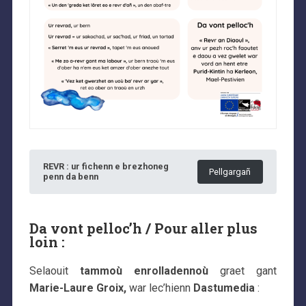
REVR : ur fichenn e brezhoneg
Pellgargañ
penn da benn
Da vont pelloc’h / Pour aller plus
loin :
Selaouit
tammoù enrolladennoù
graet gant
Marie-Laure Groix,
war lec’hienn
Dastumedia
: