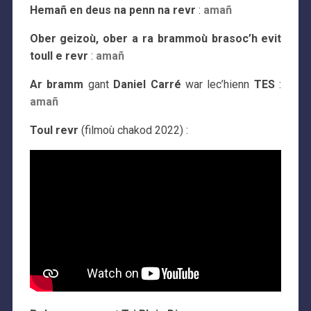
Hemañ en deus na penn na revr
:
amañ
Ober geizoù, ober a ra brammoù brasoc’h evit
toull e revr
:
amañ
Ar bramm
gant
Daniel Carré
war lec’hienn
TES
:
amañ
Toul revr
(filmoù chakod 2022) :