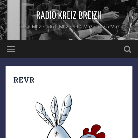
RADIO KREIZ BREIZH
102.9 Mhz - 106.5 Mhz - 99.4 Mhz - 107.5 Mhz
REVR