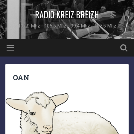
RADIO KREIZ BREIZH
102.9 Mhz - 106.5 Mhz - 99.4 Mhz - 107.5 Mhz
OAN