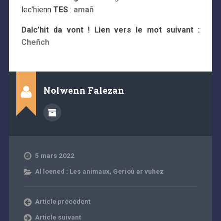
lec’hienn
TES
:
amañ
Dalc’hit da vont ! Lien vers le mot suivant :
Cheñch
Nolwenn Falezan
5 mars 2022
Al loened : Les animaux
,
Gerioù ar vuhez
Article précédent
Article suivant