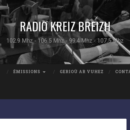
RADIO KREIZ BREIZH
102.9 Mhz - 106.5 Mhz - 99.4 Mhz - 107.5 Mhz
ÉMISSIONS
GERIOÙ AR VUHEZ
CONT