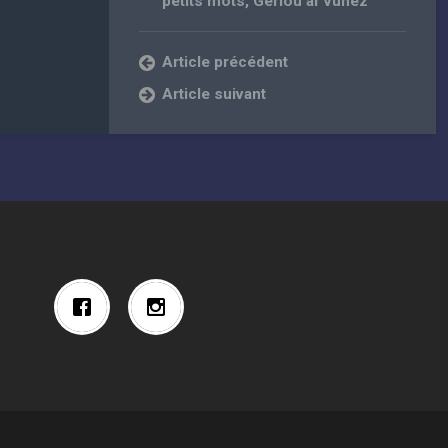
petits mots
,
Gerioù ar vuhez
Article précédent
Article suivant