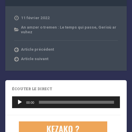
11 février 2022
An amzer o tremen : Le temps qui passe
,
Gerioù ar
vuhez
Article précédent
Article suivant
ÉCOUTER LE DIRECT
Lecteur
audio
00:00