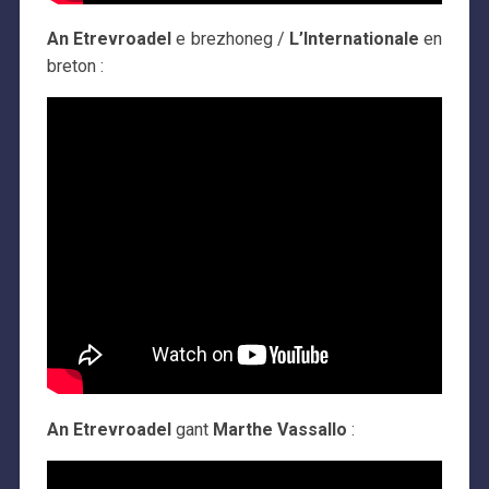
An Etrevroadel
e brezhoneg /
L’Internationale
en
breton :
An Etrevroadel
gant
Marthe Vassallo
: