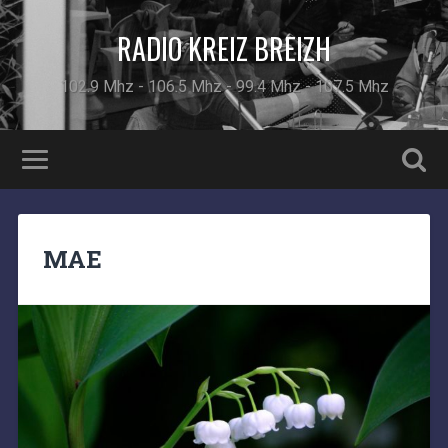
RADIO KREIZ BREIZH
102.9 Mhz - 106.5 Mhz - 99.4 Mhz - 107.5 Mhz
MAE