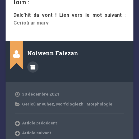
loin :
Dalc’hit da vont ! Lien vers le mot suivant :
Gerioù ar marv
Nolwenn Falezan
30 décembre 2021
Gerioù ar vuhez
,
Morfologiezh : Morphologie
Article précédent
Article suivant