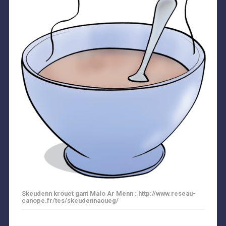
Skeudenn krouet gant Malo Ar Menn : http://www.reseau-
canope.fr/tes/skeudennaoueg/