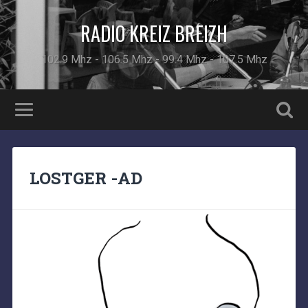
RADIO KREIZ BREIZH
102.9 Mhz - 106.5 Mhz - 99.4 Mhz - 107.5 Mhz
LOSTGER -AD