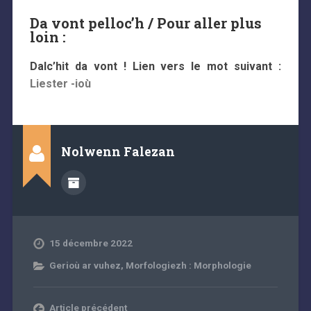
Da vont pelloc’h / Pour aller plus
loin :
Dalc’hit da vont ! Lien vers le mot suivant :
Liester -ioù
Nolwenn Falezan
15 décembre 2022
Gerioù ar vuhez
,
Morfologiezh : Morphologie
Article précédent