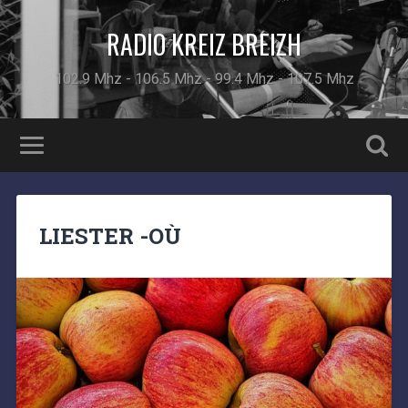
RADIO KREIZ BREIZH
102.9 Mhz - 106.5 Mhz - 99.4 Mhz - 107.5 Mhz
LIESTER -OÙ