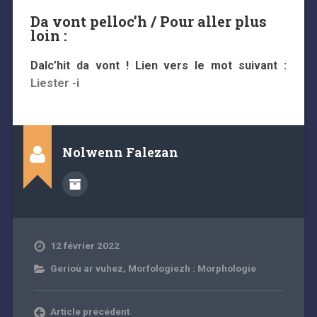
Da vont pelloc’h / Pour aller plus
loin :
Dalc’hit da vont ! Lien vers le mot suivant :
Liester -i
Nolwenn Falezan
12 février 2022
Gerioù ar vuhez
,
Morfologiezh : Morphologie
Article précédent