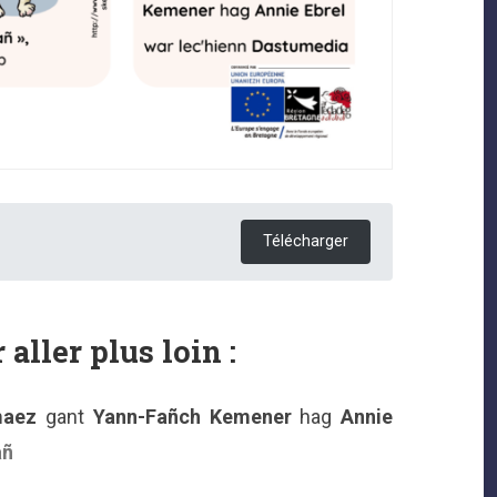
Télécharger
 aller plus loin :
maez
gant
Yann-Fañch Kemener
hag
Annie
añ