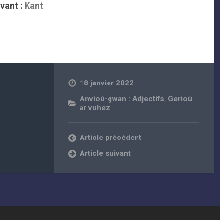
vant :
Kant
18 janvier 2022
Anvioù-gwan : Adjectifs
,
Gerioù
ar vuhez
Article précédent
Article suivant