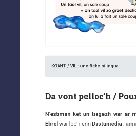
KOANT / VIL : une fiche bilingue
Da vont pelloc’h / Pour
N’estiman ket un tiegezh war ar 
Ebrel
war lec’hienn
Dastumedia
:
am