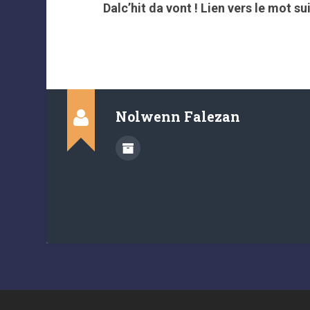
Dalc’hit da vont ! Lien vers le mot sui
Nolwenn Falezan