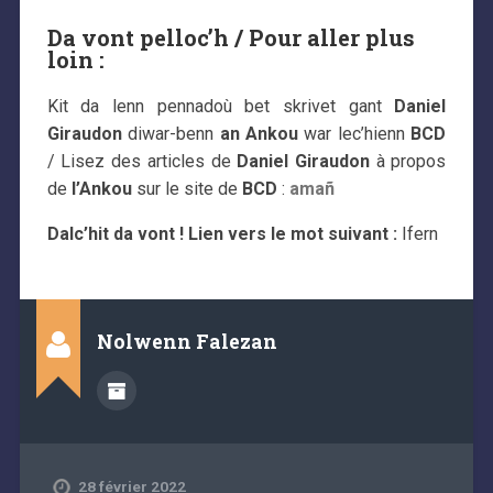
Da vont pelloc’h / Pour aller plus
loin :
Kit da lenn pennadoù bet skrivet gant
Daniel
Giraudon
diwar-benn
an Ankou
war lec’hienn
BCD
/ Lisez des articles de
Daniel Giraudon
à propos
de
l’Ankou
sur le site de
BCD
:
amañ
Dalc’hit da vont ! Lien vers le mot suivant :
Ifern
Nolwenn Falezan
28 février 2022