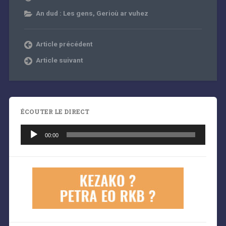
An dud : Les gens
,
Gerioù ar vuhez
Article précédent
Article suivant
ÉCOUTER LE DIRECT
Lecteur
audio
00:00