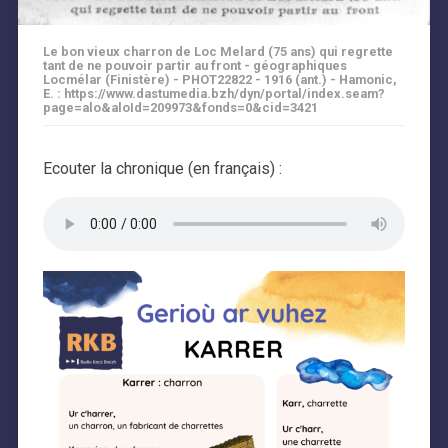
Le bon vieux charron de Loc Melard (75 ans) qui regrette
tant de ne pouvoir partir au front - géographiques
Locmélar (Finistère) - PHOT22822 - 1916 (ant.) - Hamonic,
E. : https://www.dastumedia.bzh/dyn/portal/index.seam?
page=alo&aloId=209973&fonds=0&cid=3421
Ecouter la chronique (en français) :