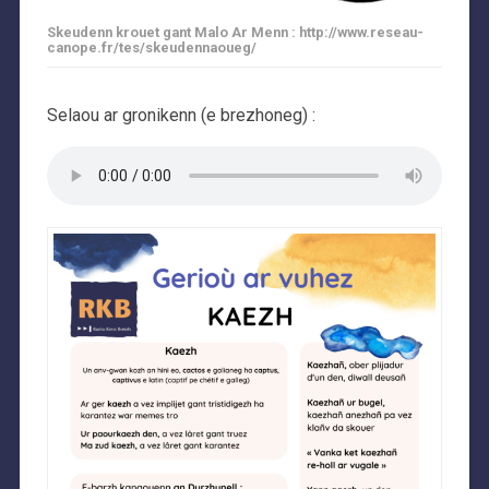
Skeudenn krouet gant Malo Ar Menn : http://www.reseau-
canope.fr/tes/skeudennaoueg/
Selaou ar gronikenn (e brezhoneg) :