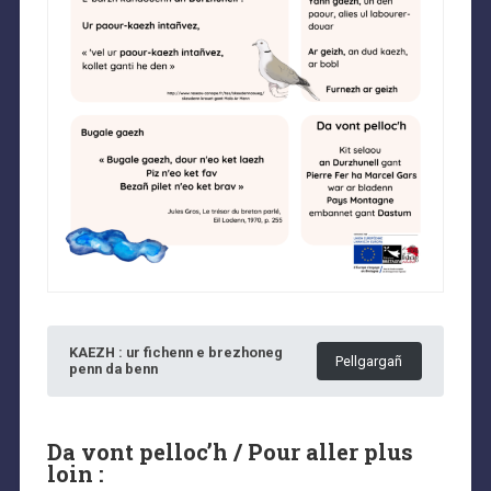
KAEZH : ur fichenn e brezhoneg
Pellgargañ
penn da benn
Da vont pelloc’h / Pour aller plus
loin :