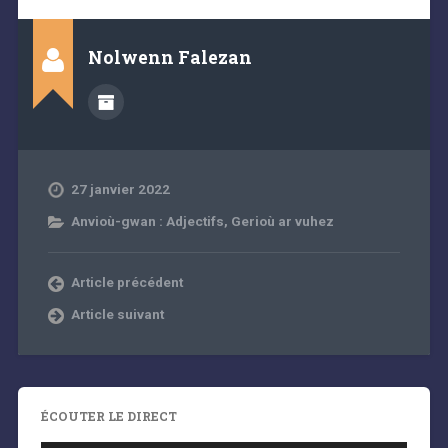
Nolwenn Falezan
27 janvier 2022
Anvioù-gwan : Adjectifs
,
Gerioù ar vuhez
Article précédent
Article suivant
ÉCOUTER LE DIRECT