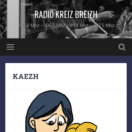
RADIO KREIZ BREIZH
102.9 Mhz - 106.5 Mhz - 99.4 Mhz - 107.5 Mhz
KAEZH