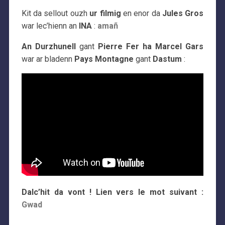
Kit da sellout ouzh
ur filmig
en enor da
Jules Gros
war lec’hienn an
INA
:
amañ
An Durzhunell
gant
Pierre Fer ha Marcel Gars
war ar bladenn
Pays Montagne
gant
Dastum
:
Dalc’hit da vont ! Lien vers le mot suivant :
Gwad