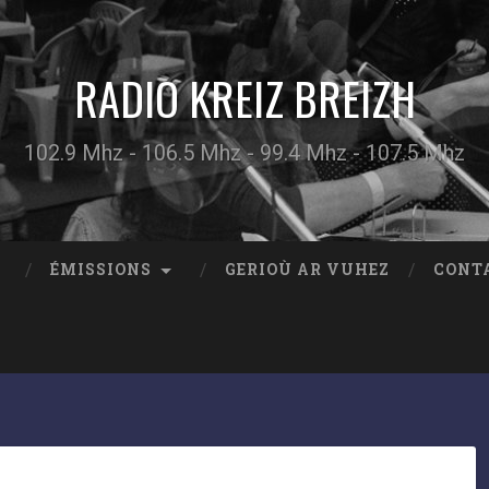
RADIO KREIZ BREIZH
102.9 Mhz - 106.5 Mhz - 99.4 Mhz - 107.5 Mhz
ÉMISSIONS
GERIOÙ AR VUHEZ
CONT