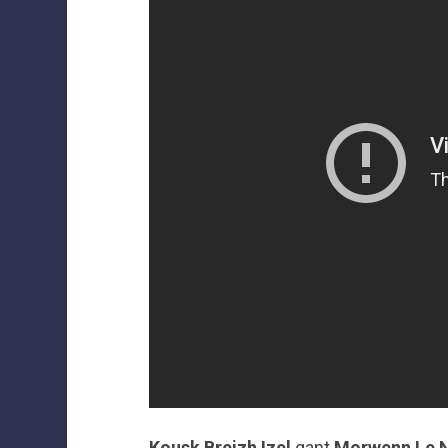
Kousk Breizh Izel
gant
Morwenn Le 