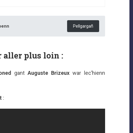
 benn
Pellgargañ
 aller plus loin :
toned
gant
Auguste Brizeux
war lec’hienn
t
: