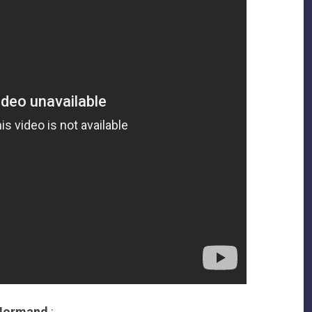
Normand
: