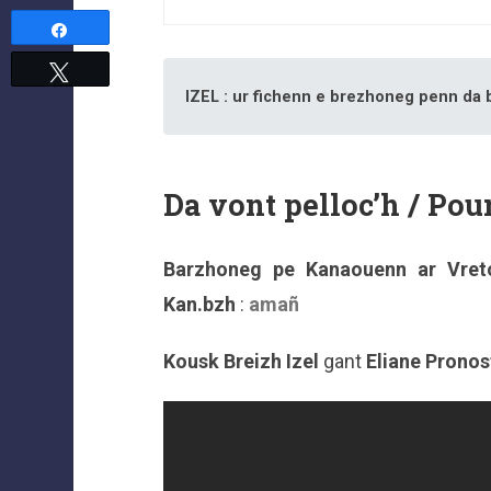
Partagez
Tweetez
IZEL : ur fichenn e brezhoneg penn da
Da vont pelloc’h / Pour
Barzhoneg pe Kanaouenn ar Vre
Kan.bzh
:
amañ
Kousk Breizh Izel
gant
Eliane Pronos