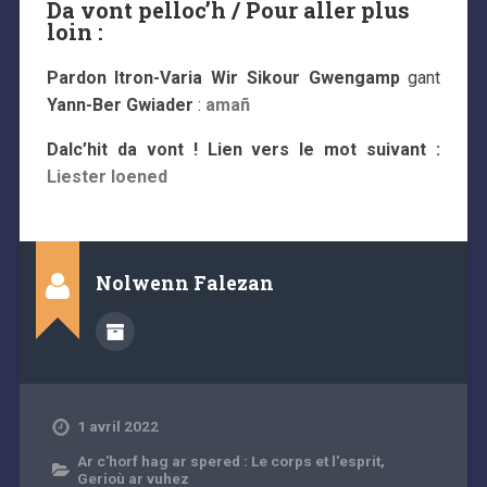
Da vont pelloc’h / Pour aller plus
loin :
Pardon Itron-Varia Wir Sikour Gwengamp
gant
Yann-Ber Gwiader
:
amañ
Dalc’hit da vont ! Lien vers le mot suivant :
Liester loened
Nolwenn Falezan
1 avril 2022
Ar c'horf hag ar spered : Le corps et l'esprit
,
Gerioù ar vuhez