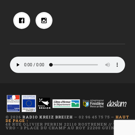
© 2026
RADIO KREIZ BREIZH
— 02 96 45 75 75 —
HAUT
DE PAGE ↑
48 RUE OLIVIER PERRIN 22110 ROSTRENEN // TI AR
VRO - 3 PLACE DU CHAMP AU ROY 22200 GUINGAMP
—