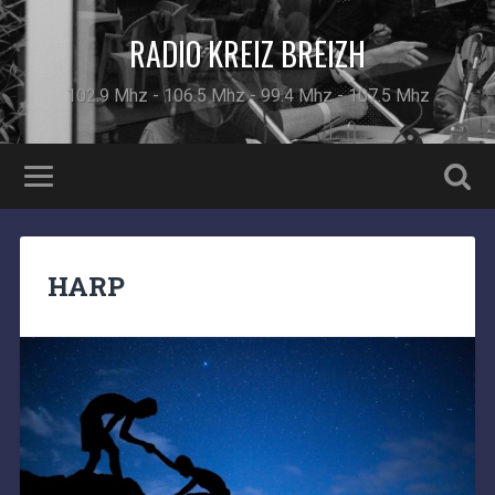
RADIO KREIZ BREIZH
102.9 Mhz - 106.5 Mhz - 99.4 Mhz - 107.5 Mhz
HARP