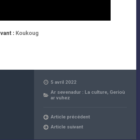
vant :
Koukoug
5 avril 2022
Ar sevenadur : La culture
,
Gerioù
ar vuhez
Article précédent
Article suivant