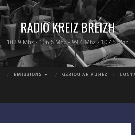
RADIO KREIZ BREIZH
102.9 Mhz - 106.5 Mhz - 99.4 Mhz - 107.5 Mhz
ÉMISSIONS
GERIOÙ AR VUHEZ
CONT