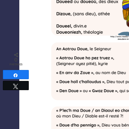
0
PARTAGES
Partagez
Tweetez