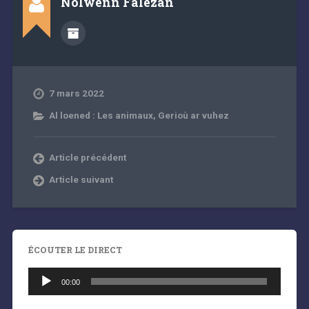
Nolwenn Falezan
7 mars 2022
Al loened : Les animaux
,
Gerioù ar vuhez
Article précédent
Article suivant
ÉCOUTER LE DIRECT
Lecteur
audio
00:00