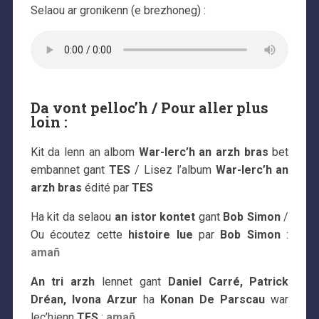
Selaou ar gronikenn (e brezhoneg) :
Da vont pelloc’h / Pour aller plus
loin :
Kit da lenn an albom
War-lerc’h an arzh bras
bet
embannet gant
TES
/ Lisez l’album
War-lerc’h an
arzh bras
édité par
TES
Ha kit da selaou
an istor kontet
gant
Bob Simon
/
Ou écoutez cette
histoire lue
par
Bob Simon
:
amañ
An tri arzh
lennet gant
Daniel Carré, Patrick
Dréan, Ivona Arzur
ha
Konan De Parscau
war
lec’hienn
TES
:
amañ