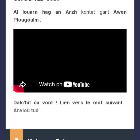
Al louarn hag an Arzh
kontet gant
Awen
Plougoulm
:
Dalc’hit da vont ! Lien vers le mot suivant :
Anvioù tud