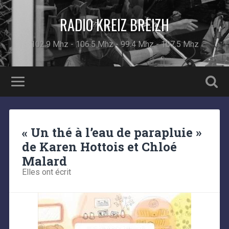
RADIO KREIZ BREIZH
102.9 Mhz - 106.5 Mhz - 99.4 Mhz - 107.5 Mhz
« Un thé à l’eau de parapluie »
de Karen Hottois et Chloé
Malard
Elles ont écrit