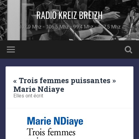
RADIO KREIZ BREIZH
102.9 Mhz - 106.5 Mhz - 99.4 Mhz - 107.5 Mhz
« Trois femmes puissantes »
Marie Ndiaye
Elles ont écrit