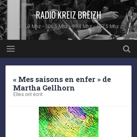
RADIO KREIZ BREIZH
102.9 Mhz - 106.5 Mhz - 99.4 Mhz - 107.5 Mhz
« Mes saisons en enfer » de
Martha Gellhorn
Elles ont écrit