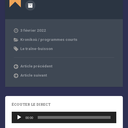
3 février 2022
Kronikoù / programmes courts
Le traîne-buisson
Article précédent
Article suivant
ÉCOUTER LE DIRECT
Lecteur
audio
00:00