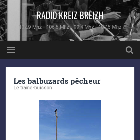
RADIO KREIZ BREIZH
102.9 Mhz - 106.5 Mhz - 99.4 Mhz - 107.5 Mhz
Les balbuzards pêcheur
Le traîne-buisson