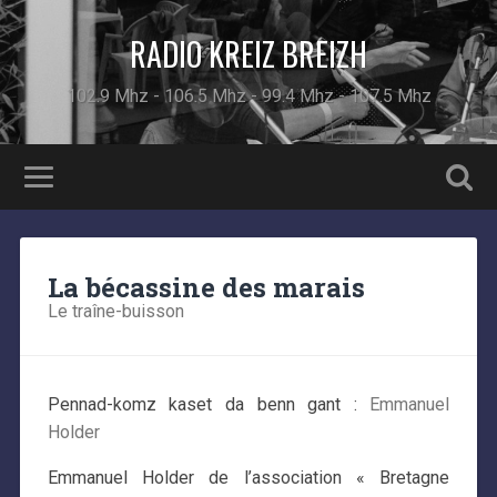
RADIO KREIZ BREIZH
102.9 Mhz - 106.5 Mhz - 99.4 Mhz - 107.5 Mhz
La bécassine des marais
Le traîne-buisson
Pennad-komz kaset da benn gant :
Emmanuel
Holder
Emmanuel Holder de l’association « Bretagne