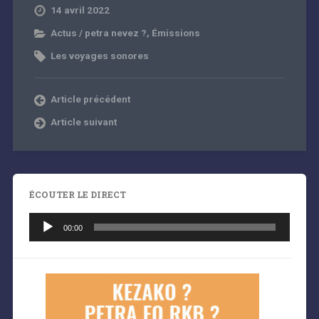
14 avril 2022
Actus / petra nevez ?
,
Émissions
Les voyages sonores
Article précédent
Article suivant
ÉCOUTER LE DIRECT
Lecteur
audio
00:00