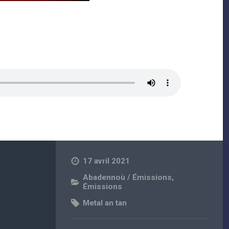
17 avril 2021
Abadennoù / Émissions
,
Émissions
Metal an tan