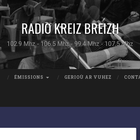
RADIO KREIZ BREIZH
102.9 Mhz - 106.5 Mhz - 99.4 Mhz - 107.5 Mhz
ÉMISSIONS
GERIOÙ AR VUHEZ
CONT