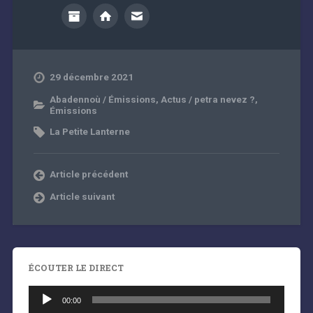
29 décembre 2021
Abadennoù / Émissions
,
Actus / petra nevez ?
,
Émissions
La Petite Lanterne
Article précédent
Article suivant
ÉCOUTER LE DIRECT
Lecteur
audio
00:00