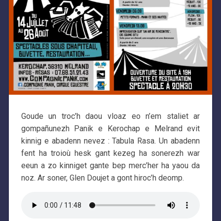
Goude un troc’h daou vloaz eo n’em staliet ar
gompañunezh Panik e Kerochap e Melrand evit
kinnig e abadenn nevez : Tabula Rasa. Un abadenn
fent ha troioù hesk gant kezeg ha sonerezh war
eeun a zo kinniget gante bep merc’her ha yaou da
noz. Ar soner, Glen Doujet a gont hiroc’h deomp.