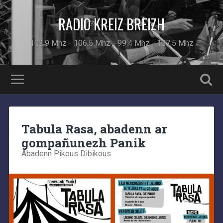
RADIO KREIZ BREIZH
102.9 Mhz - 106.5 Mhz - 99.4 Mhz - 107.5 Mhz
Tabula Rasa, abadenn ar
gompañunezh Panik
Abadenn Pikous Dibikous