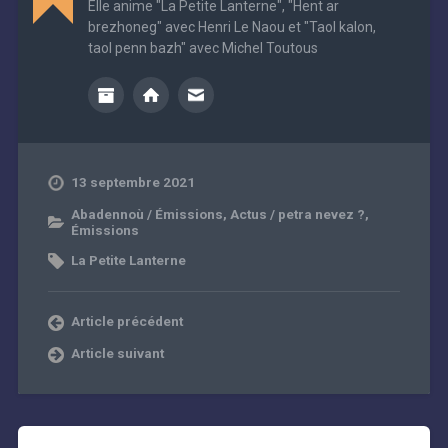
Elle anime "La Petite Lanterne", "Hent ar
brezhoneg" avec Henri Le Naou et "Taol kalon,
taol penn bazh" avec Michel Toutous
13 septembre 2021
Abadennoù / Émissions
,
Actus / petra nevez ?
,
Émissions
La Petite Lanterne
Article précédent
Article suivant