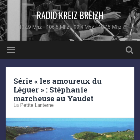
RADIO KREIZ BREIZH
102.9 Mhz - 106.5 Mhz - 99.4 Mhz - 107.5 Mhz
Série « les amoureux du
Léguer » : Stéphanie
marcheuse au Yaudet
La Petite Lanterne