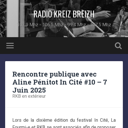
RADIO KREIZ BREIZH
102.9 Mhz - 106.5 Mhz - 99.4 Mhz - 107.5 Mhz
Rencontre publique avec
Aline Pénitot In Cité #10 – 7
Juin 2025
RKB en extérieur
Lors de la dixième édition du festival In Cité, La
Fourmi-e et RKB se sont associés afin de proposer