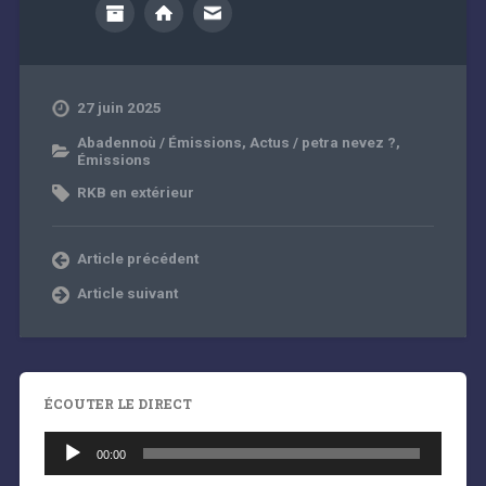
27 juin 2025
Abadennoù / Émissions
,
Actus / petra nevez ?
,
Émissions
RKB en extérieur
Article précédent
Article suivant
ÉCOUTER LE DIRECT
Lecteur
audio
00:00