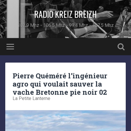
RADIO KREIZ BREIZH
102.9 Mhz - 106.5 Mhz - 99.4 Mhz - 107.5 Mhz
Pierre Quéméré l’ingénieur
agro qui voulait sauver la
vache Bretonne pie noir 02
La Petite Lanterne