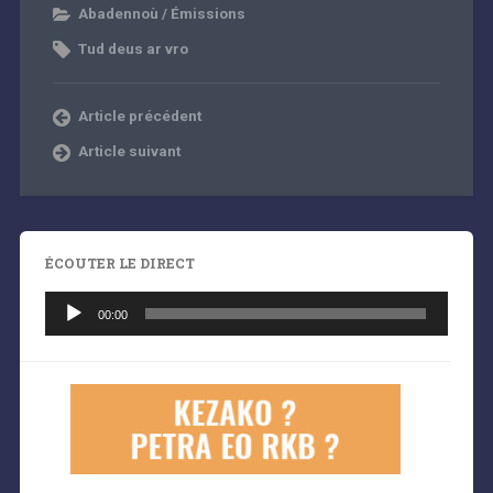
Abadennoù / Émissions
Tud deus ar vro
Article précédent
Article suivant
ÉCOUTER LE DIRECT
Lecteur
audio
00:00