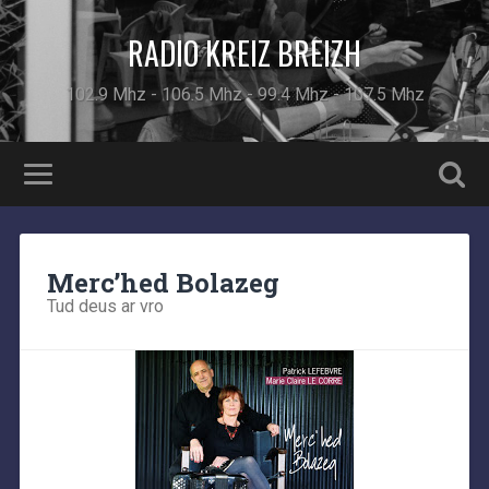
RADIO KREIZ BREIZH
102.9 Mhz - 106.5 Mhz - 99.4 Mhz - 107.5 Mhz
Merc’hed Bolazeg
Tud deus ar vro