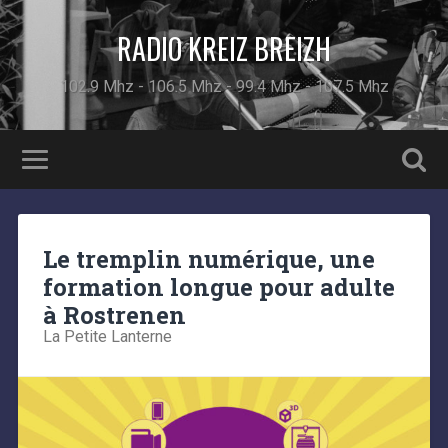
RADIO KREIZ BREIZH
102.9 Mhz - 106.5 Mhz - 99.4 Mhz - 107.5 Mhz
Le tremplin numérique, une
formation longue pour adulte
à Rostrenen
La Petite Lanterne