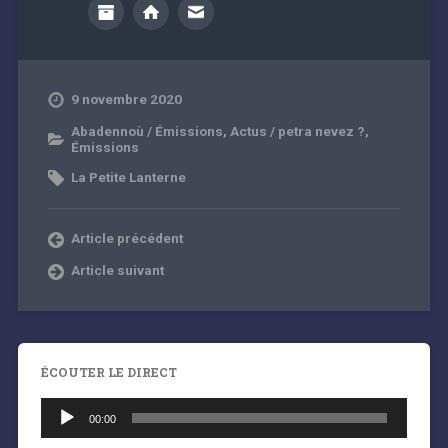
9 novembre 2020
Abadennoù / Émissions
,
Actus / petra nevez ?
,
Émissions
La Petite Lanterne
Article précédent
Article suivant
ÉCOUTER LE DIRECT
Lecteur
audio
00:00