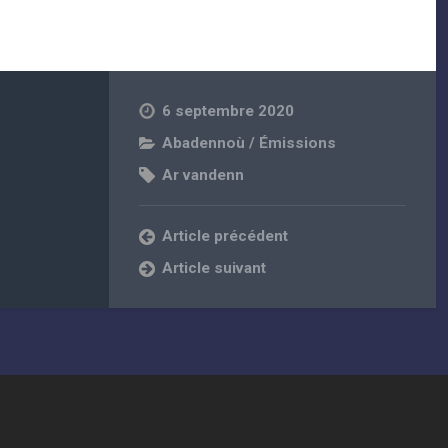
6 septembre 2020
Abadennoù / Émissions
Ar vandenn
Article précédent
Article suivant