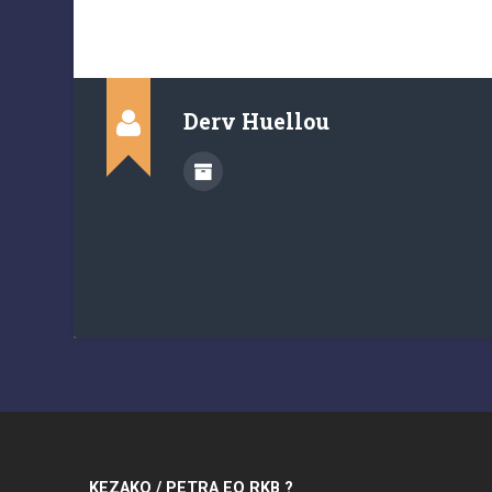
Derv Huellou
KEZAKO / PETRA EO RKB ?