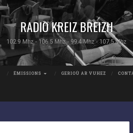
RADIO KREIZ BREIZH
102.9 Mhz - 106.5 Mhz - 99.4 Mhz - 107.5 Mhz
ÉMISSIONS
GERIOÙ AR VUHEZ
CONT