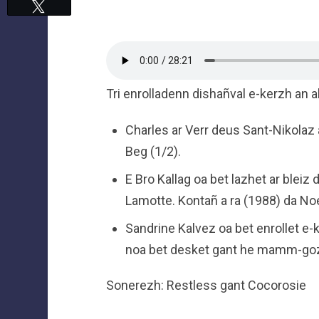
Tweetez
Tri enrolladenn dishañval e-kerzh an
Charles ar Verr deus Sant-Nikolaz a
Beg (1/2).
E Bro Kallag oa bet lazhet ar blei
Lamotte. Kontañ a ra (1988) da Noe
Sandrine Kalvez oa bet enrollet e-
noa bet desket gant he mamm-go
Sonerezh: Restless gant Cocorosie