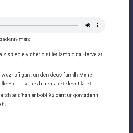
 abadenn-mañ:
 zispleg e vicher distiler lambig da Herve ar
z diwezhañ gant un den deus familh Marie
lle Simon ar pezh neus bet klevet laret.
kerzh ar c’han ar bobl 96 gant ur gontadenn
zh.