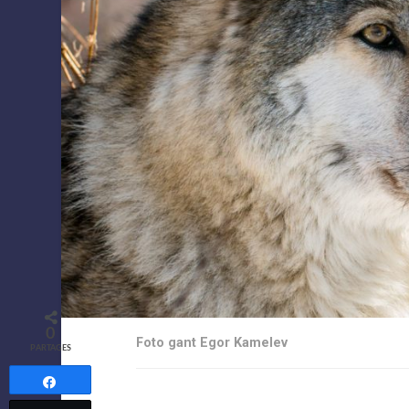
0
Foto gant Egor Kamelev
PARTAGES
Partagez