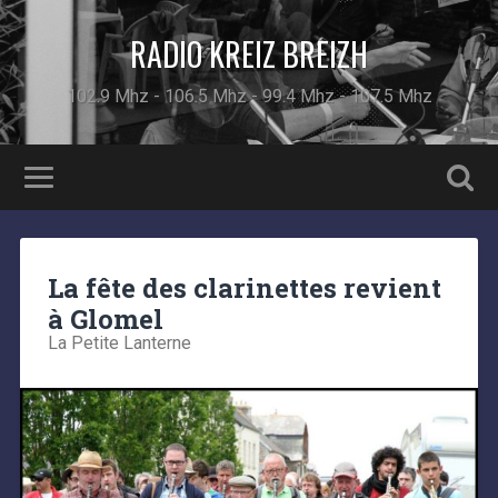
RADIO KREIZ BREIZH
102.9 Mhz - 106.5 Mhz - 99.4 Mhz - 107.5 Mhz
La fête des clarinettes revient
à Glomel
La Petite Lanterne