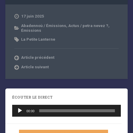
17 juin 2025
Abadennoù / Émissions
,
Actus / petra nevez ?
,
Émissions
La Petite Lanterne
Article précédent
Article suivant
ÉCOUTER LE DIRECT
Lecteur
audio
00:00