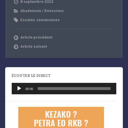
8 septembre 2022
Abadennoù / Émissions
Escales Jamaïcaines
Article précédent
Article suivant
ÉCOUTER LE DIRECT
Lecteur
audio
00:00