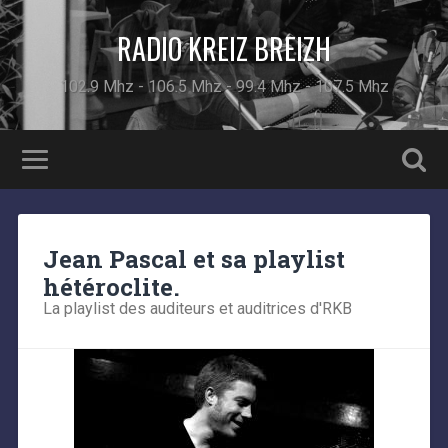
RADIO KREIZ BREIZH
102.9 Mhz - 106.5 Mhz - 99.4 Mhz - 107.5 Mhz
Jean Pascal et sa playlist
hétéroclite.
La playlist des auditeurs et auditrices d'RKB