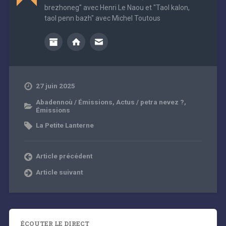
brezhoneg" avec Henri Le Naou et "Taol kalon,
taol penn bazh" avec Michel Toutous
27 juin 2025
Abadennoù / Émissions
,
Actus / petra nevez ?
,
Émissions
La Petite Lanterne
Article précédent
Article suivant
ÉCOUTER LE DIRECT