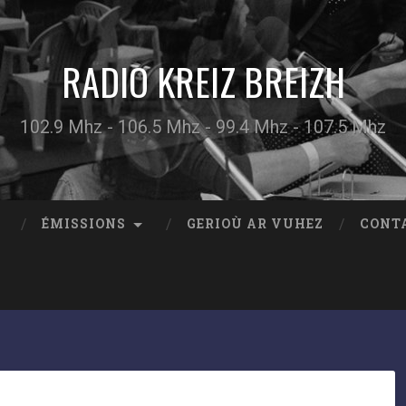
RADIO KREIZ BREIZH
102.9 Mhz - 106.5 Mhz - 99.4 Mhz - 107.5 Mhz
ÉMISSIONS
GERIOÙ AR VUHEZ
CONT