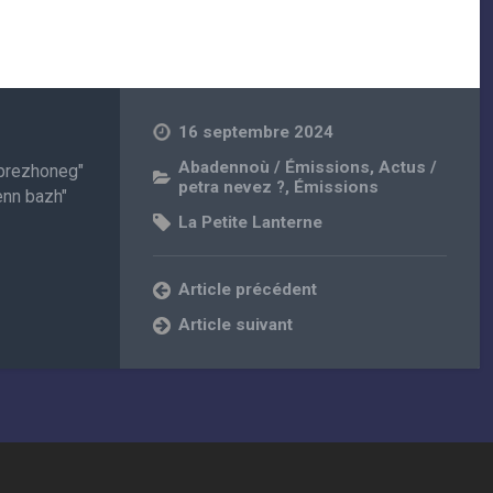
16 septembre 2024
Abadennoù / Émissions
,
Actus /
r brezhoneg"
petra nevez ?
,
Émissions
enn bazh"
La Petite Lanterne
Article précédent
Article suivant