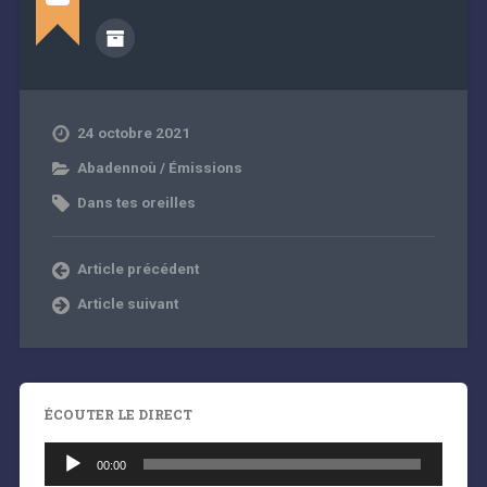
24 octobre 2021
Abadennoù / Émissions
Dans tes oreilles
Article précédent
Article suivant
ÉCOUTER LE DIRECT
Lecteur
audio
00:00