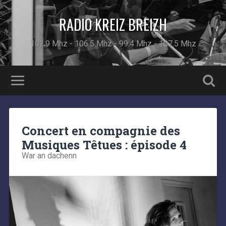
RADIO KREIZ BREIZH
102.9 Mhz - 106.5 Mhz - 99.4 Mhz - 107.5 Mhz
Concert en compagnie des
Musiques Têtues : épisode 4
War an dachenn