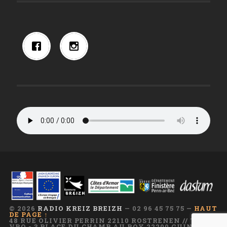
© 2026
RADIO KREIZ BREIZH
— 02 96 45 75 75 —
HAUT
DE PAGE ↑
48 RUE OLIVIER PERRIN 22110 ROSTRENEN // TI AR
VRO - 3 PLACE DU CHAMP AU ROY 22200 GUINGAMP