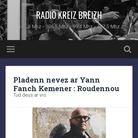
RADIO KREIZ BREIZH
102.9 Mhz - 106.5 Mhz - 99.4 Mhz - 107.5 Mhz
Pladenn nevez ar Yann
Fanch Kemener : Roudennou
Tud deus ar vro