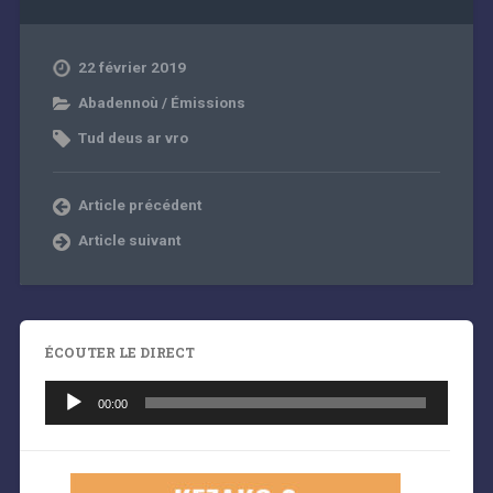
22 février 2019
Abadennoù / Émissions
Tud deus ar vro
Article précédent
Article suivant
ÉCOUTER LE DIRECT
Lecteur
audio
00:00