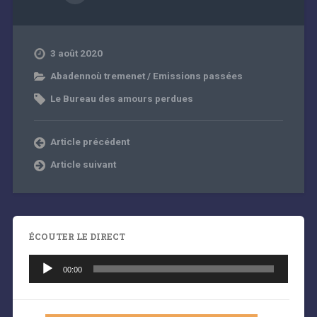
3 août 2020
Abadennoù tremenet / Emissions passées
Le Bureau des amours perdues
Article précédent
Article suivant
ÉCOUTER LE DIRECT
Lecteur
audio
00:00