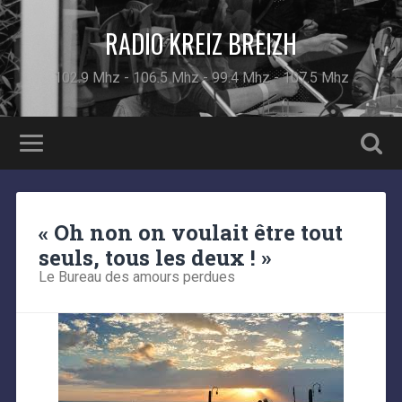
RADIO KREIZ BREIZH
102.9 Mhz - 106.5 Mhz - 99.4 Mhz - 107.5 Mhz
« Oh non on voulait être tout
seuls, tous les deux ! »
Le Bureau des amours perdues