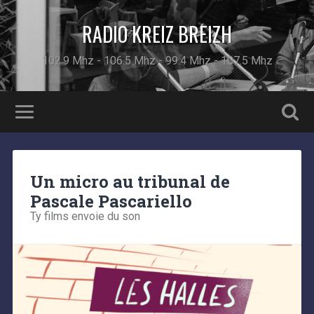
RADIO KREIZ BREIZH
102.9 Mhz - 106.5 Mhz - 99.4 Mhz - 107.5 Mhz
Un micro au tribunal de
Pascale Pascariello
Ty films envoie du son