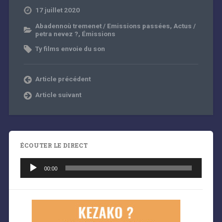
17 juillet 2020
Abadennoù tremenet / Emissions passées
,
Actus /
petra nevez ?
,
Émissions
Ty films envoie du son
Article précédent
Article suivant
ÉCOUTER LE DIRECT
Lecteur
audio
00:00