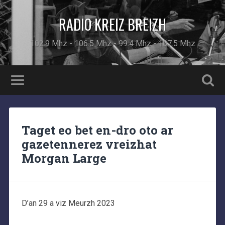
RADIO KREIZ BREIZH
102.9 Mhz - 106.5 Mhz - 99.4 Mhz - 107.5 Mhz
Taget eo bet en-dro oto ar
gazetennerez vreizhat
Morgan Large
D’an 29 a viz Meurzh 2023