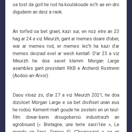
oa tost da goll he rod ha koulskoude ec’h ae en-dro
digudenn an deiz a-raok.
An torfed oa bet graet, kazi sur, en noz etre an 23
hag ar 24 a viz Meurzh, gant ar memes doare d’ober,
war ar memes rod, er memes lec’h ha kazi d’ar
memes deiziad evel ar wech kentañ. D’ar 25 a viz
Meurzh he doa savet klemm Morgan Large
asambles gant prezidant RKB e Archerdi Rostrenn
(Aodoù-an-Arvor).
Daou vloaz zo, d’ar 27 a viz Meurzh 2021, he doa
dizoloet Morgan Large e oa bet diviñset unan eus
he rodoù. Kement-mañ goude he zesteni en un teul-
film diwar-benn drougoberoù industriezh an
agroboued (« Bretagne, une terre sacri1ée », Le
monde en face, France 5). C’hoarvezet e oa an