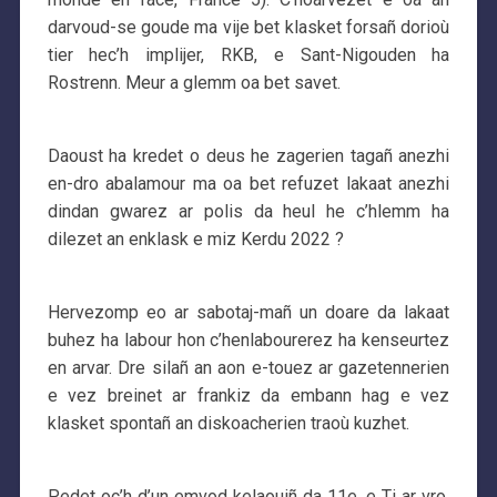
darvoud-se goude ma vije bet klasket forsañ dorioù
tier hec’h implijer, RKB, e Sant-Nigouden ha
Rostrenn. Meur a glemm oa bet savet.
Daoust ha kredet o deus he zagerien tagañ anezhi
en-dro abalamour ma oa bet refuzet lakaat anezhi
dindan gwarez ar polis da heul he c’hlemm ha
dilezet an enklask e miz Kerdu 2022 ?
Hervezomp eo ar sabotaj-mañ un doare da lakaat
buhez ha labour hon c’henlabourerez ha kenseurtez
en arvar. Dre silañ an aon e-touez ar gazetennerien
e vez breinet ar frankiz da embann hag e vez
klasket spontañ an diskoacherien traoù kuzhet.
Pedet oc’h d’un emvod kelaouiñ da 11e, e Ti ar vro,