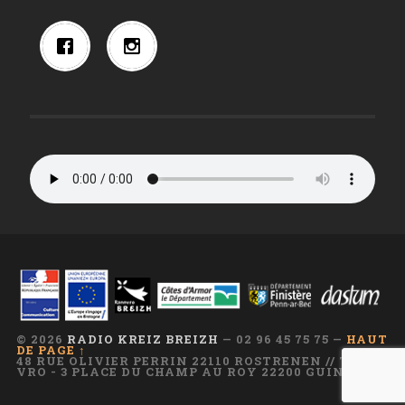
© 2026
RADIO KREIZ BREIZH
— 02 96 45 75 75 —
HAUT
DE PAGE ↑
48 RUE OLIVIER PERRIN 22110 ROSTRENEN // TI AR
VRO - 3 PLACE DU CHAMP AU ROY 22200 GUINGAMP
—