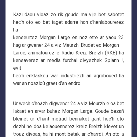
Kazi daou vloaz zo rik goude ma vije bet sabotet
hec’h oto eo bet taget adarre hon c’henlabourerez
ha
kenseurtez Morgan Large en noz etre ar yaou 23
hag ar gwener 24 a viz Meurzh. Brudet eo Morgan
Large, animatourez e Radio Kreiz Breizh (RKB) ha
kensaverez ar media furchal divyezhek Splann !,
evit
hec’h enklaskoù war industriezh an agroboued ha
war an noazioù graet d’an endro.
Ur wech c’hoazh digwener 24 a viz Meurzh e oa bet
lakaet en arvar buhez Morgan Large. Goude bezañ
bleinet ur c’hant metrad bennaket gant hec’h oto
dezhi he doa kelaouennerez kreiz Breizh klevet un
trouz divoas, ha hi mont betek ar c’harrdi. An oto a