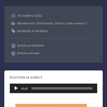
14 octobre 2022
Abadennoù / Émissions
,
Actus / petra nevez ?
Spotlight on Brittany
Article précédent
Article suivant
ÉCOUTER LE DIRECT
Lecteur
audio
00:00